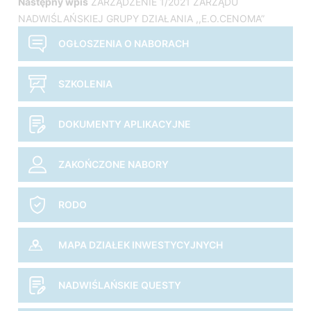
Następny wpis
ZARZĄDZENIE 1/2021 ZARZĄDU
wpisu
NADWIŚLAŃSKIEJ GRUPY DZIAŁANIA ,,E.O.CENOMA”
OGŁOSZENIA O NABORACH
SZKOLENIA
DOKUMENTY APLIKACYJNE
ZAKOŃCZONE NABORY
RODO
MAPA DZIAŁEK INWESTYCYJNYCH
NADWIŚLAŃSKIE QUESTY