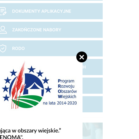
DOKUMENTY APLIKACYJNE
ZAKOŃCZONE NABORY
RODO
MAPA DZIAŁEK INWESTYCYJNYCH
NADWIŚLAŃSKIE QUESTY
MARKA LOKALNA