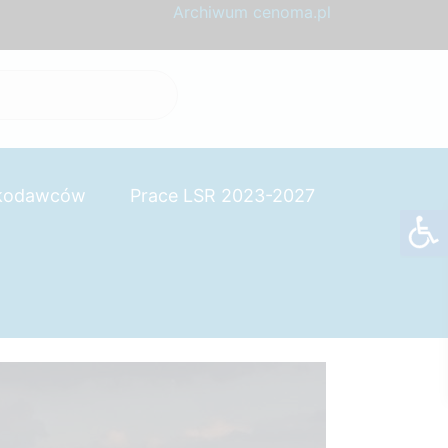
Archiwum cenoma.pl
skodawców
Prace LSR 2023-2027