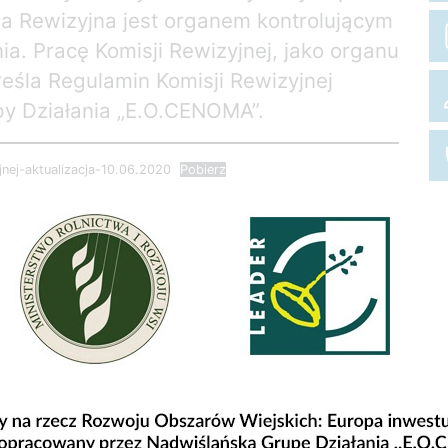
a Rewizyjna jest organem kontrolującym
a. Pracę Komisji Rewizyjnej, jako organu
eśla Regulamin Komisji Rewizyjnej
py Działania „E.O.CENOMA”.
nej-aktualizacja-10.06.2020
Pobierz
 organu kontrolnego:
Teresa Zelek
tarzyna Oracz
andra Krakowska
Marek Szmuc