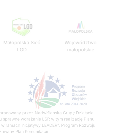
Małopolska Sieć
Województwo
Mało
LGD
małopolskie
 opracowany przez Nadwiślańską Grupę Działania
u sprawne wdrażanie LSR w tym realizację Planu
go w ramach inicjatywy LEADER". Program Rozwoju
zowany Plan Komunikacji