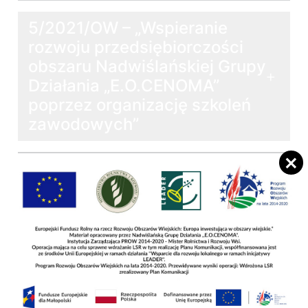
5/2021/OW – „Wspieranie
rozwoju przedsiębiorczości
obszaru Nadwiślańskiej Grupy
Działania „E.O.CENOMA”
poprzez organizację szkoleń
zawodowych”
OGŁOSZENIA O NABORACH
SZKOLENIA
DOKUMENTY APLIKACYJNE
ZAKOŃCZONE NABORY