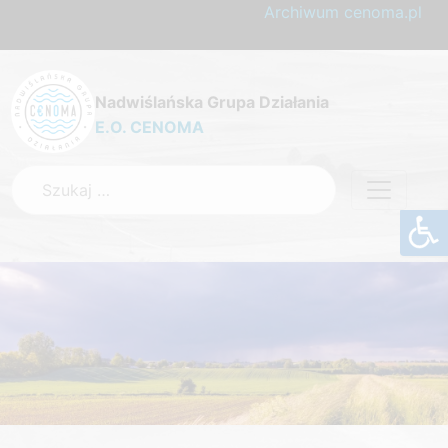
Archiwum cenoma.pl
Nadwiślańska Grupa Działania
E.O. CENOMA