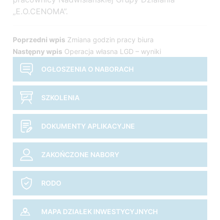
„E.O.CENOMA”.
Nawigacja
Poprzedni wpis
Zmiana godzin pracy biura
Następny wpis
Operacja własna LGD – wyniki
wpisu
OGŁOSZENIA O NABORACH
SZKOLENIA
DOKUMENTY APLIKACYJNE
ZAKOŃCZONE NABORY
RODO
MAPA DZIAŁEK INWESTYCYJNYCH