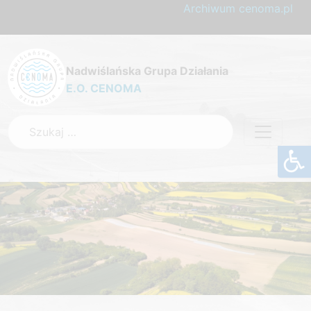
Archiwum cenoma.pl
Nadwiślańska Grupa Działania
E.O. CENOMA