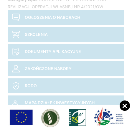
wpisu
REALIZACJI OPERACJI WŁASNEJ NR 4/2021/OW
OGŁOSZENIA O NABORACH
SZKOLENIA
DOKUMENTY APLIKACYJNE
ZAKOŃCZONE NABORY
RODO
MAPA DZIAŁEK INWESTYCYJNYCH
NADWIŚLAŃSKIE QUESTY