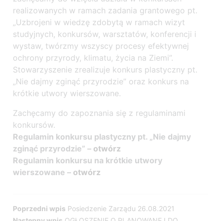
realizowanych w ramach zadania grantowego pt.
„Uzbrojeni w wiedzę zdobytą w ramach wizyt
studyjnych, konkursów, warsztatów, konferencji i
wystaw, twórzmy wszyscy procesy efektywnej
ochrony przyrody, klimatu, życia na Ziemi”.
Stowarzyszenie zrealizuje konkurs plastyczny pt.
„Nie dajmy zginąć przyrodzie” oraz konkurs na
krótkie utwory wierszowane.
Zachęcamy do zapoznania się z regulaminami
konkursów.
Regulamin konkursu plastyczny pt. „Nie dajmy
zginąć przyrodzie” –
otwórz
Regulamin konkursu na krótkie utwory
wierszowane –
otwórz
Nawigacja
Poprzedni wpis
Posiedzenie Zarządu 26.08.2021
Następny wpis
OGŁOSZENIE O PLANOWANEJ DO