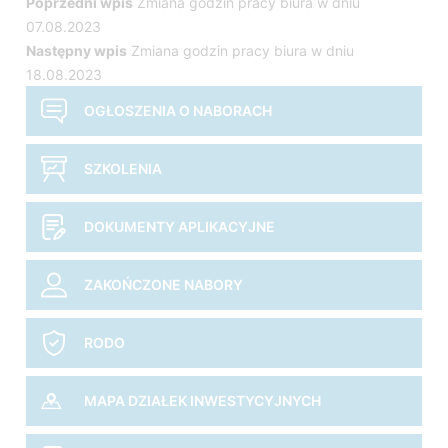
Nawigacja
Poprzedni wpis
Zmiana godzin pracy biura w dniu
07.08.2023
wpisu
Następny wpis
Zmiana godzin pracy biura w dniu
18.08.2023
OGŁOSZENIA O NABORACH
SZKOLENIA
DOKUMENTY APLIKACYJNE
ZAKOŃCZONE NABORY
RODO
MAPA DZIAŁEK INWESTYCYJNYCH