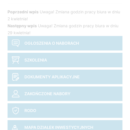
Nawigacja
Poprzedni wpis
Uwaga! Zmiana godzin pracy biura w dniu
2 kwietnia!
wpisu
Następny wpis
Uwaga! Zmiana godzin pracy biura w dniu
29 kwietnia!
OGŁOSZENIA O NABORACH
SZKOLENIA
DOKUMENTY APLIKACYJNE
ZAKOŃCZONE NABORY
RODO
MAPA DZIAŁEK INWESTYCYJNYCH