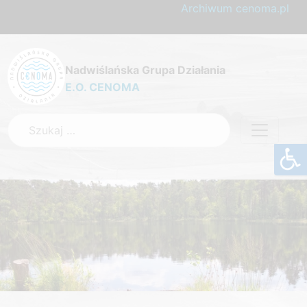
Archiwum cenoma.pl
Nadwiślańska Grupa Działania
E.O. CENOMA