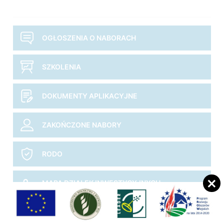
OGŁOSZENIA O NABORACH
SZKOLENIA
DOKUMENTY APLIKACYJNE
ZAKOŃCZONE NABORY
RODO
MAPA DZIAŁEK INWESTYCYJNYCH
NADWIŚLAŃSKIE QUESTY