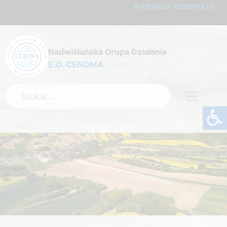
Archiwum cenoma.pl
Nadwiślańska Grupa Działania
E.O. CENOMA