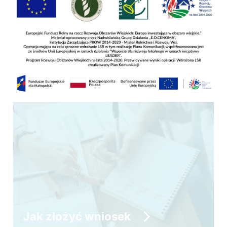
MAPA DZIAŁEK INWESTYCYJNYCH
NADWIŚLAŃSKIE QUESTY
MARKA LOKALNA
Jak złożyć wniosek